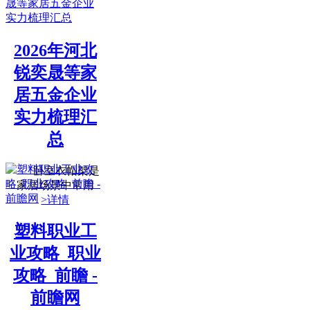
2026年河北
锐奕晟等家
居五金企业
实力梳理汇
总
卧室衣帽架是
家居场景中常用
>详情
塑料职业工
业攻略_职业
攻略_前瞻 -
前瞻网