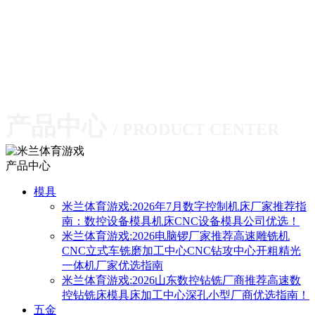
产品中心
/ PRODUCT CENTER
产品中心
模具
米兰体育游戏:2026年7月数字控制机床厂家推荐指
南：数控设备模具机床CNC设备模具公司优选！
米兰体育游戏:2026电脑锣厂家推荐高速雕铣机
CNC立式车铣磨加工中心CNC钻攻中心开粗精光
一体机厂家优选指南
米兰体育游戏:2026山东数控钻铣厂商推荐高速数
控钻铣床模具床加工中心深孔小型厂商优选指南！
五金