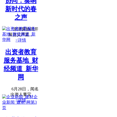
协同：奏响
新时代的春
之声
“京津冀协同开
展含义严重，
>详情
出资者教育
服务基地_财
经频道_新华
网
6月28日，闻名
出资人董宝
>详情