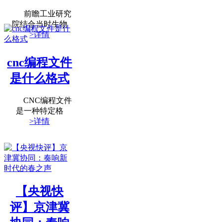
前瞻工业研究
院结合当时生物
>详情
cnc编程文件
是什么格式
CNC编程文件
是一种特定格
>详情
【央视快
评】京津冀