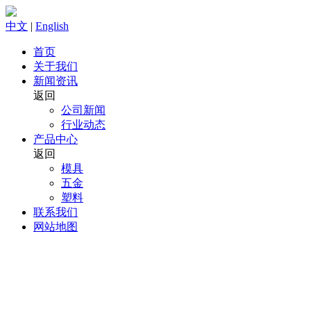
中文
|
English
首页
关于我们
新闻资讯
返回
公司新闻
行业动态
产品中心
返回
模具
五金
塑料
联系我们
网站地图