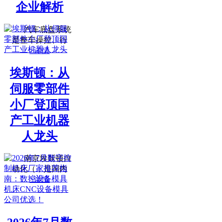
企业解析
汽车底盘系统
是整车操控、行
>详情
埃斯顿：从
伺服零部件
小厂登顶国
产工业机器
人龙头
南京埃斯顿自
动化（，是国内
>详情