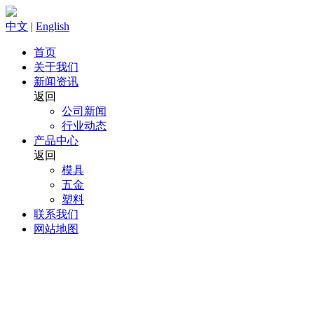
中文
|
English
首页
关于我们
新闻资讯
返回
公司新闻
行业动态
产品中心
返回
模具
五金
塑料
联系我们
网站地图