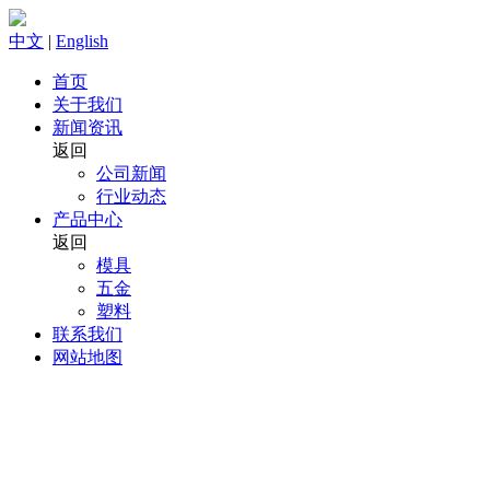
中文
|
English
首页
关于我们
新闻资讯
返回
公司新闻
行业动态
产品中心
返回
模具
五金
塑料
联系我们
网站地图