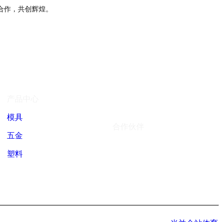
合作，共创辉煌。
产品中心
模具
合作伙伴
五金
塑料