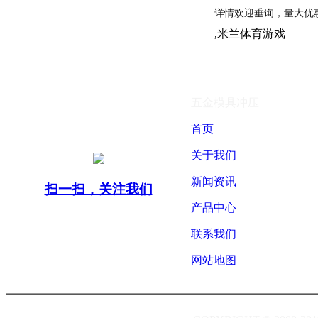
详情欢迎垂询，量大优
,米兰体育游戏
五金模具冲压
首页
关于我们
新闻资讯
扫一扫，关注我们
产品中心
联系我们
网站地图