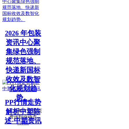
2026 年包装
资讯中心聚
集‌绿色强制
规范落地、
快递新国标
收效及数智
化规划趋
势‌。‌‌
PP行情走势
解析中塑陈
当时方位:主页
资讯职业动态
述-中塑资讯
>详情