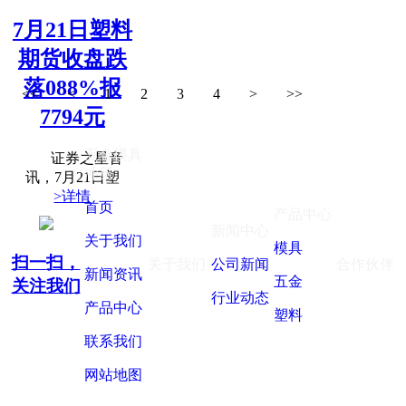
7月21日塑料
期货收盘跌
落088%报
<<
<
1
2
3
4
>
>>
7794元
五金模具
证券之星音
冲压
讯，7月21日塑
>详情
首页
产品中心
新闻中心
关于我们
模具
扫一扫，
关于我们
公司新闻
合作伙伴
新闻资讯
五金
关注我们
行业动态
产品中心
塑料
联系我们
网站地图