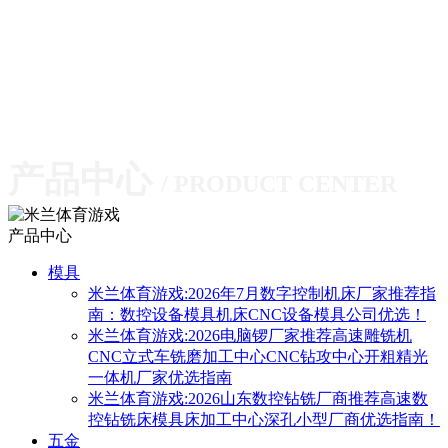
产品中心
/ PRODUCT CENTER
产品中心
模具
米兰体育游戏:2026年7月数字控制机床厂家推荐指
南：数控设备模具机床CNC设备模具公司优选！
米兰体育游戏:2026电脑锣厂家推荐高速雕铣机
CNC立式车铣磨加工中心CNC钻攻中心开粗精光
一体机厂家优选指南
米兰体育游戏:2026山东数控钻铣厂商推荐高速数
控钻铣床模具床加工中心深孔小型厂商优选指南！
五金