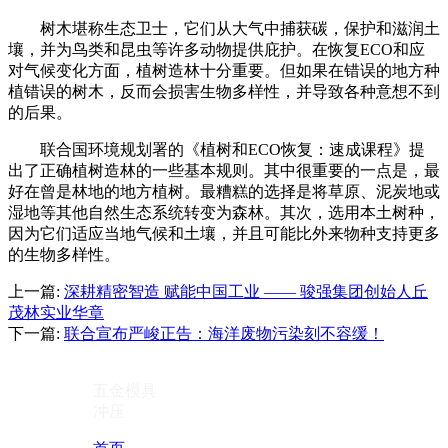
树木堪称生态卫士，它们从大气中捕获碳，保护和滋润土
壤，并为鸟类和昆虫等许多动物提供庇护。在恢复ECO和应
对气候变化方面，植树造林十分重要。但如果在错误的地方种
植错误的树木，反而会损害生物多样性，并导致各种意想不到
的后果。
联合国环境规划署的《植树和ECO恢复：速成课程》提
出了正确植树造林的一些基本规则。其中很重要的一点是，最
好在曾是林地的地方植树。最糟糕的选择是将草原、泥炭地或
湿地等其他自然生态系统转变为森林。其次，选用本土树种，
因为它们适应当地气候和土壤，并且可能比外来物种支持更多
的生物多样性。
上一篇:
深耕精密智造 赋能中国工业 —— 骏强集团创始人丘
茂林实业华章
下一篇:
联合宣布严峻正告：海洋废物污染刻不容缓！
五金模具
冲压