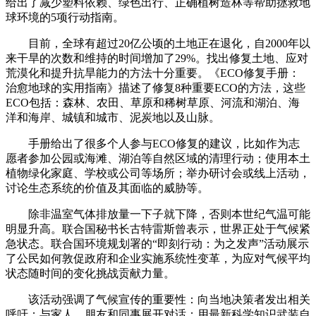
给出了减少塑料依赖、绿色出行、正确植树造林等帮助拯救地
球环境的5项行动指南。
目前，全球有超过20亿公顷的土地正在退化，自2000年以
来干旱的次数和维持的时间增加了29%。找出修复土地、应对
荒漠化和提升抗旱能力的方法十分重要。《ECO修复手册：
治愈地球的实用指南》描述了修复8种重要ECO的方法，这些
ECO包括：森林、农田、草原和稀树草原、河流和湖泊、海
洋和海岸、城镇和城市、泥炭地以及山脉。
手册给出了很多个人参与ECO修复的建议，比如作为志
愿者参加公园或海滩、湖泊等自然区域的清理行动；使用本土
植物绿化家庭、学校或公司等场所；举办研讨会或线上活动，
讨论生态系统的价值及其面临的威胁等。
除非温室气体排放量一下子就下降，否则本世纪气温可能
明显升高。联合国秘书长古特雷斯曾表示，世界正处于气候紧
急状态。联合国环境规划署的“即刻行动：为之发声”活动展示
了公民如何敦促政府和企业实施系统性变革，为应对气候平均
状态随时间的变化挑战贡献力量。
该活动强调了气候宣传的重要性：向当地决策者发出相关
呼吁；与家人、朋友和同事展开对话；用最新科学知识武装自