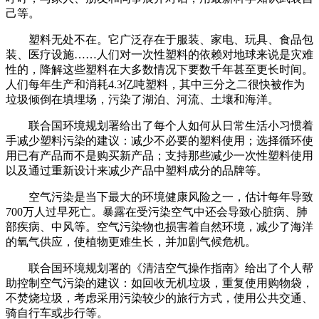
己等。
塑料无处不在。它广泛存在于服装、家电、玩具、食品包
装、医疗设施……人们对一次性塑料的依赖对地球来说是灾难
性的，降解这些塑料在大多数情况下要数千年甚至更长时间。
人们每年生产和消耗4.3亿吨塑料，其中三分之二很快被作为
垃圾倾倒在填埋场，污染了湖泊、河流、土壤和海洋。
联合国环境规划署给出了每个人如何从日常生活小习惯着
手减少塑料污染的建议：减少不必要的塑料使用；选择循环使
用已有产品而不是购买新产品；支持那些减少一次性塑料使用
以及通过重新设计来减少产品中塑料成分的品牌等。
空气污染是当下最大的环境健康风险之一，估计每年导致
700万人过早死亡。暴露在受污染空气中还会导致心脏病、肺
部疾病、中风等。空气污染物也损害着自然环境，减少了海洋
的氧气供应，使植物更难生长，并加剧气候危机。
联合国环境规划署的《清洁空气操作指南》给出了个人帮
助控制空气污染的建议：如回收无机垃圾，重复使用购物袋，
不焚烧垃圾，考虑采用污染较少的旅行方式，使用公共交通、
骑自行车或步行等。