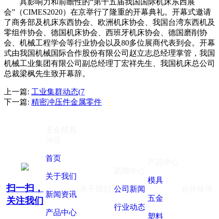
具影响力和前瞻性的“第十五届我国国际机床东西展
会”（CIMES2020）在京举行了隆重的开幕典礼。开幕式邀请
了商务部及机床东西协会、欧洲机床协会、我国台湾东西机及
零组件协会、德国机床协会、西班牙机床协会、德国磨削协
会、机械工程学会等行业协会以及80多位展商代表到会。开幕
式由我国机械国际合作股份有限公司赵立志总经理掌管，我国
机械工业集团有限公司副总经理丁宏祥先生、我国机床总公司
总裁梁枫先生致开幕辞。
上一篇:
工业集群动态(7
下一篇:
精密冲压件金属零件
五金模具
冲压
首页
产品中心
新闻中心
关于我们
模具
扫一扫，
关于我们
公司新闻
合作伙伴
新闻资讯
五金
关注我们
行业动态
产品中心
塑料