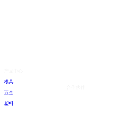
产品中心
模具
合作伙伴
五金
塑料