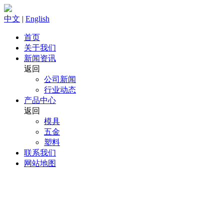
中文
|
English
首页
关于我们
新闻资讯
返回
公司新闻
行业动态
产品中心
返回
模具
五金
塑料
联系我们
网站地图