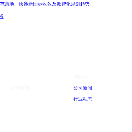
规范落地、快递新国标收效及数智化规划趋势‌。‌‌
析
新闻中心
关于我们
公司新闻
行业动态