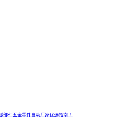
机械部件五金零件自动厂家优选指南！